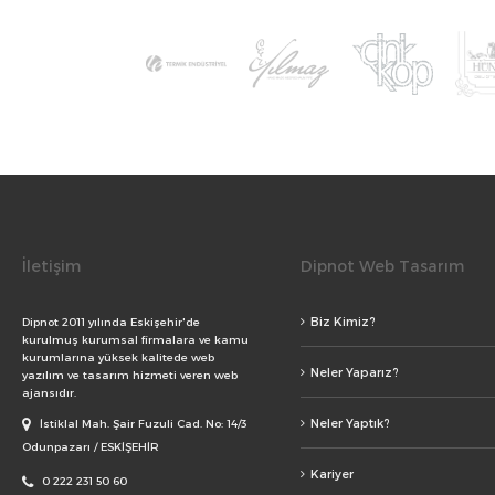
İletişim
Dipnot Web Tasarım
Biz Kimiz?
Dipnot 2011 yılında Eskişehir'de
kurulmuş kurumsal firmalara ve kamu
kurumlarına yüksek kalitede web
Neler Yaparız?
yazılım ve tasarım hizmeti veren web
ajansıdır.
Neler Yaptık?
İstiklal Mah. Şair Fuzuli Cad. No: 14/3
Odunpazarı / ESKİŞEHİR
Kariyer
0 222 231 50 60