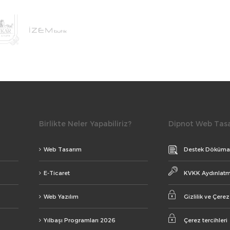
Birlikte Neler Yapabiliriz?
Dipnot Web Tas
Web Tasarım
Destek Döküman
E-Ticaret
KVKK Aydınlatm
Web Yazılım
Gizlilik ve Çerez
Yılbaşı Programları 2026
Çerez tercihleri