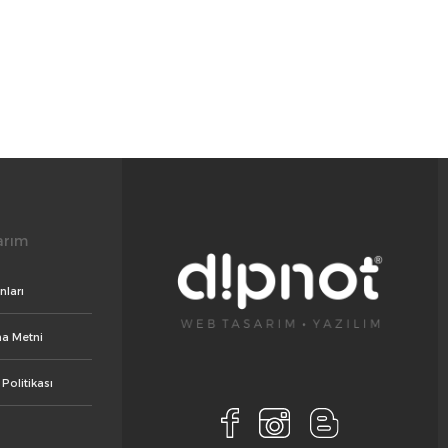
arım
ları
a Metni
 Politikası