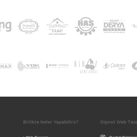
Birlikte Neler Yapabiliriz?
Dipnot Web Tas