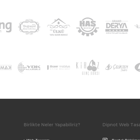
Birlikte Neler Yapabiliriz?
Dipnot Web Tas