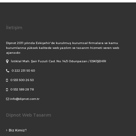
İletişim
Dipnot 2011 yılında Eskişehir'de kurulmuş kurumsal firmalara ve kamu
kurumlarına yüksek kalitede web yazılım ve tasarım hizmeti veren web
ajansıdır.
İstiklal Mah. Şair Fuzuli Cad. No: 14/3 Odunpazarı / ESKİŞEHİR
0 222 231 50 60
0 533 500 26 50
0 532 589 28 78
info@dipnot.com.tr
Dipnot Web Tasarım
Biz Kimiz?