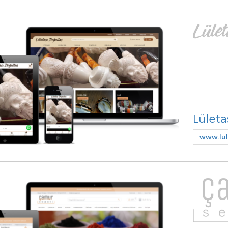
Lületa
www.lul