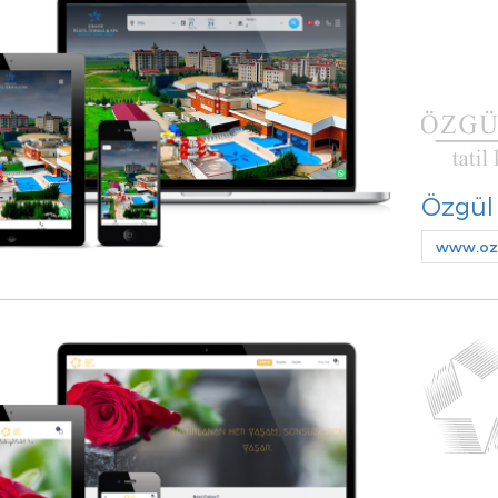
Özgül
www.ozg