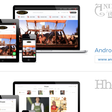
Andro
www.an