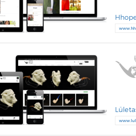
Hhop
www.hho
Lületa
www.lul