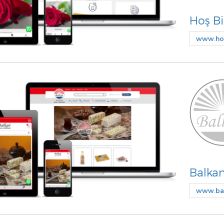
Hoş Bi
www.ho
Balka
www.bal