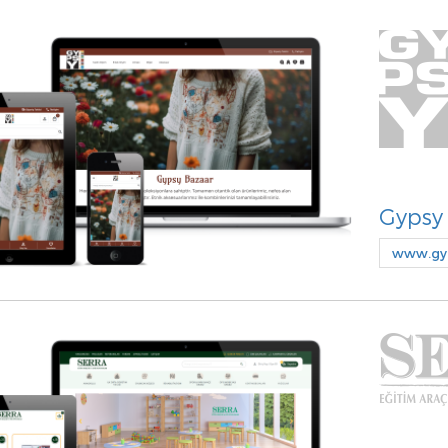
Gypsy
www.gyp