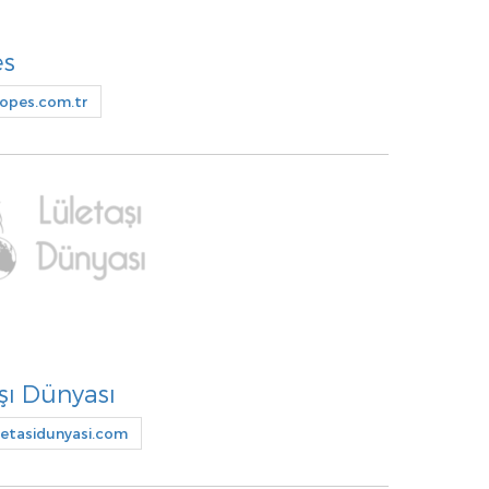
es
pes.com.tr
şı Dünyası
etasidunyasi.com